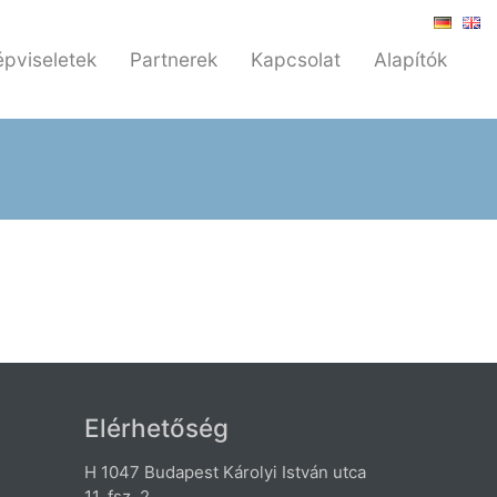
épviseletek
Partnerek
Kapcsolat
Alapítók
Elérhetőség
H 1047 Budapest Károlyi István utca
11. fsz. 2.