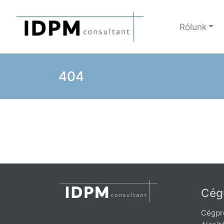
Rólunk
404
Cég
Cégpro