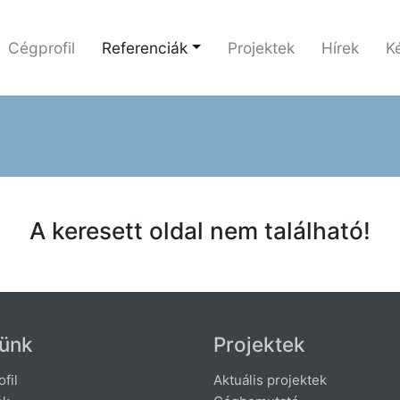
Cégprofil
Referenciák
Projektek
Hírek
K
A keresett oldal nem található!
ünk
Projektek
fil
Aktuális projektek