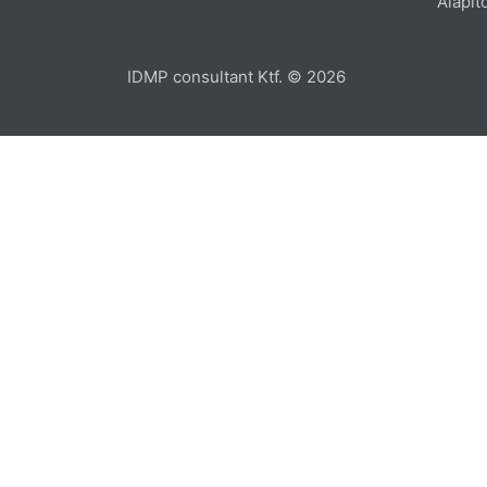
Alapít
IDMP consultant Ktf. © 2026