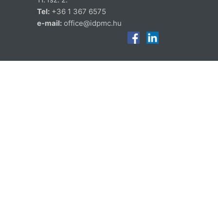
Tel:
+36 1 367 6575
e-mail:
office@idpmc.hu