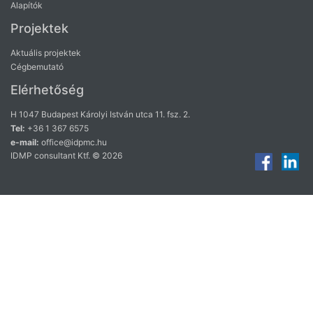
Alapítók
Projektek
Aktuális projektek
Cégbemutató
Elérhetőség
H 1047 Budapest Károlyi István utca 11. fsz. 2.
Tel:
+36 1 367 6575
e-mail:
office@idpmc.hu
IDMP consultant Ktf. © 2026