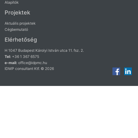
Alapítók
Projektek
Aktuális projektek
Cégbemutató
Elérhetőség
H 1047 Budapest Károlyi István utca 11. fsz. 2.
Tel:
+36 1 367 6575
e-mail:
office@idpmc.hu
IDMP consultant Ktf. © 2026