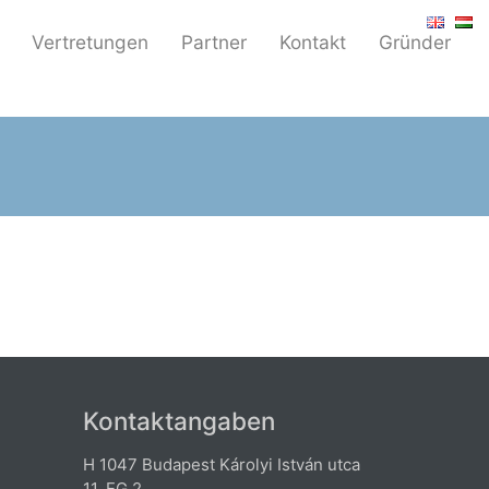
Vertretungen
Partner
Kontakt
Gründer
Kontaktangaben
H 1047 Budapest Károlyi István utca
11. EG 2.