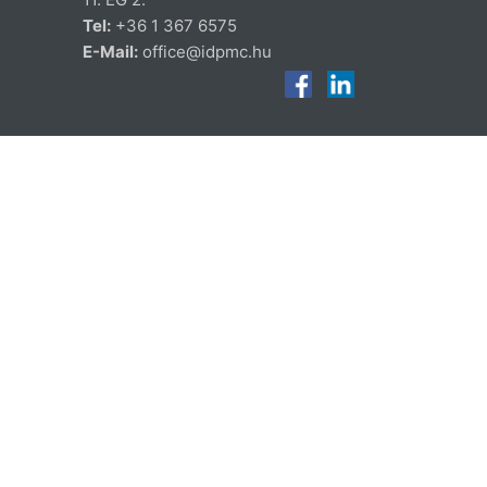
Tel:
+36 1 367 6575
E-Mail:
office@idpmc.hu