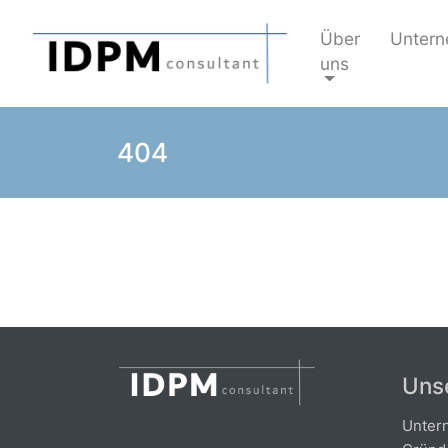
Über
Untern
uns
404
Uns
Unter