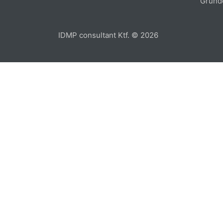
Gründ
IDMP consultant Ktf. © 2026